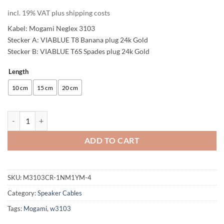
incl. 19% VAT plus shipping costs
Kabel: Mogami Neglex 3103
Stecker A: VIABLUE T8 Banana plug 24k Gold
Stecker B: VIABLUE T6S Spades plug 24k Gold
Length
Alternative:
10 cm
15 cm
20 cm
enoaudio Mogami 3103 High Definition Bi-Wire-Lautsprecherkabel (4
ADD TO CART
SKU:
M3103CR-1NM1YM-4
Category:
Speaker Cables
Tags:
Mogami
,
w3103