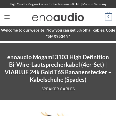
Skip
High Quality Mogami Cables for Professionals & HiFi | Made in Germany
to
content
0
Welcome to our website! Now you can get 5% off all cables. Code
"5MX9534N"
enoaudio Mogami 3103 High Definition
Bi-Wire-Lautsprecherkabel (4er-Set) |
VIABLUE 24k Gold T6S Bananenstecker –
Kabelschuhe (Spades)
SPEAKER CABLES