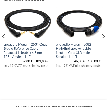
enoaudio Mogami 2534 Quad
enoaudio Mogami 3082
Studio Reference Cable
High-End speaker cable |
Balanced | Neutrik 6.3mm
Neutrik Gold XLR male –
TRS-l Angled | HiFi
Speakon | HiFi
57,00
€
-
101,00
€
46,00
€
-
130,00
€
incl. 19% VAT plus shipping costs
incl. 19% VAT plus shipping costs
This site uses cookies to offer you a better browsing