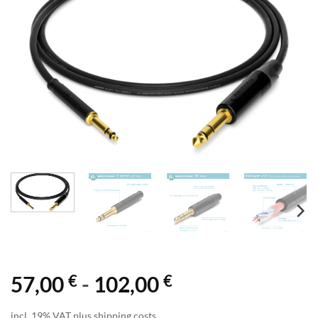
€
€
57,00
-
102,00
incl. 19% VAT plus shipping costs