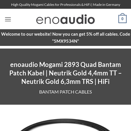
Skip
High Quality Mogami Cables for Professionals & HiFi | Made in Germany
to
content
0
Welcome to our website! Now you can get 5% off all cables. Code
"5MX9534N"
enoaudio Mogami 2893 Quad Bantam
Patch Kabel | Neutrik Gold 4,4mm TT –
Neutrik Gold 6,3mm TRS | HiFi
BANTAM PATCH CABLES