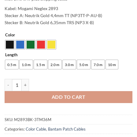
Kabel: Mogami Neglex 2893
Stecker A: Neutrik Gold 4,4mm TT (NP3TT-P-AU-B)
Stecker B: Neutrik Gold 6,35mm TRS (NP3 X-B)
Color
Alternative:
Length
0.5 m
1.0 m
1.5 m
2.0 m
3.0 m
5.0 m
7.0 m
10 m
enoaudio Mogami 2893 Quad Bantam Patch Kabel | Neutrik Gold 4,4m
ADD TO CART
SKU:
M2893BK-3TM36M
Categories:
Color Cable
,
Bantam Patch Cables