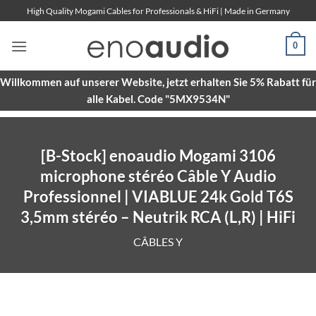
Passer
High Quality Mogami Cables for Professionals & HiFi | Made in Germany
au
contenu
0
Willkommen auf unserer Website, jetzt erhalten Sie 5% Rabatt für
alle Kabel. Code "5MX9534N"
[B-Stock] enoaudio Mogami 3106
microphone stéréo Câble Y Audio
Professionnel | VIABLUE 24k Gold T6S
3,5mm stéréo – Neutrik RCA (L,R) | HiFi
CÂBLES Y