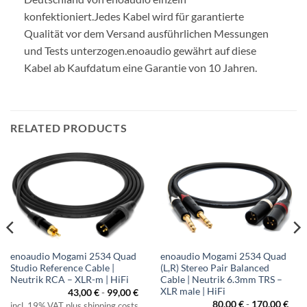
konfektioniert.
Jedes Kabel wird für garantierte
Qualität vor dem Versand ausführlichen Messungen
und Tests unterzogen.
enoaudio gewährt auf diese
Kabel ab Kaufdatum eine Garantie von 10 Jahren.
RELATED PRODUCTS
enoaudio Mogami 2534 Quad
enoaudio Mogami 2534 Quad
Studio Reference Cable |
(L,R) Stereo Pair Balanced
Neutrik RCA – XLR-m | HiFi
Cable | Neutrik 6.3mm TRS –
XLR male | HiFi
43,00
€
-
99,00
€
80,00
€
-
170,00
€
incl. 19% VAT plus shipping costs