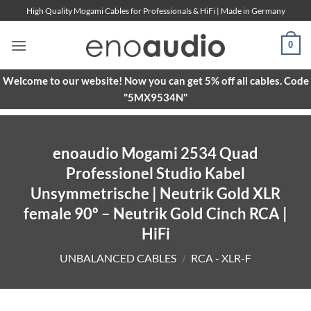
Skip
High Quality Mogami Cables for Professionals & HiFi | Made in Germany
to
content
0
Welcome to our website! Now you can get 5% off all cables. Code
"5MX9534N"
enoaudio Mogami 2534 Quad
Professionel Studio Kabel
Unsymmetrische | Neutrik Gold XLR
female 90º – Neutrik Gold Cinch RCA |
HiFi
UNBALANCED CABLES
/
RCA - XLR-F