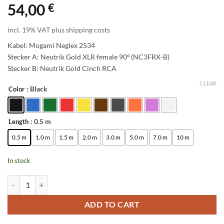
54,00
€
incl. 19% VAT plus shipping costs
Kabel: Mogami Neglex 2534
Stecker A: Neutrik Gold XLR female 90º (NC3FRX-B)
Stecker B: Neutrik Gold Cinch RCA
CLEAR
: Black
Color
Alternative:
: 0.5 m
Length
0.5 m
1.0 m
1.5 m
2.0 m
3.0 m
5.0 m
7.0 m
10 m
In stock
enoaudio Mogami 2534 Quad Professionel Studio Kabel Unsymmetrisch
ADD TO CART