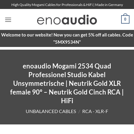
Skip
High Quality Mogami Cables for Professionals & HiFi | Made in Germany
to
content
0
Welcome to our website! Now you can get 5% off all cables. Code
"5MX9534N"
enoaudio Mogami 2534 Quad
Professionel Studio Kabel
Unsymmetrische | Neutrik Gold XLR
female 90º – Neutrik Gold Cinch RCA |
HiFi
UNBALANCED CABLES
/
RCA - XLR-F