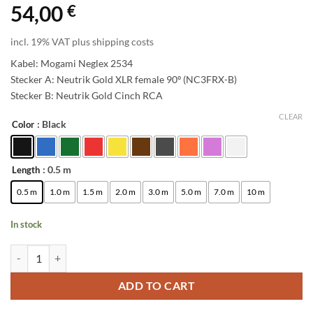
54,00
€
incl. 19% VAT plus shipping costs
Kabel: Mogami Neglex 2534
Stecker A: Neutrik Gold XLR female 90º (NC3FRX-B)
Stecker B: Neutrik Gold Cinch RCA
CLEAR
: Black
Color
Alternative:
: 0.5 m
Length
0.5 m
1.0 m
1.5 m
2.0 m
3.0 m
5.0 m
7.0 m
10 m
In stock
enoaudio Mogami 2534 Quad Professionel Studio Kabel Unsymmetrisch
ADD TO CART