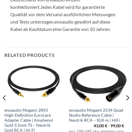
konfektioniert.
Jedes Kabel wird für garantierte
Qualität vor dem Versand ausführlichen Messungen
und Tests unterzogen.
enoaudio gewährt auf diese
Kabel ab Kaufdatum eine Garantie von 10 Jahren.
RELATED PRODUCTS
enoaudio Mogami 2893
enoaudio Mogami 2534 Quad
High-Definition Eurorack
Studio Reference Cable |
Adapter Cable | Amphenol
Neutrik RCA – XLR-m | HiFi
Gold 3.5mm TS – Neutrik
43,00
€
-
99,00
€
Gold RCA | Hi-Fi
incl. 19% VAT plus shipping costs